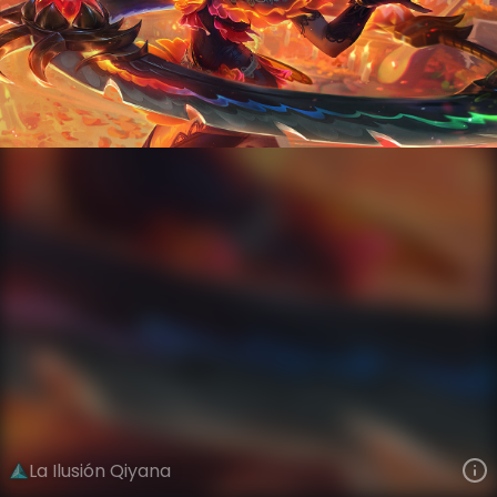
Qiyana
Sueño de Vida
La Ilusión
VIEW ON SKINSPOTLIGHTS
VIEW 3D MODEL ON KHADA
La Ilusión Qiyana